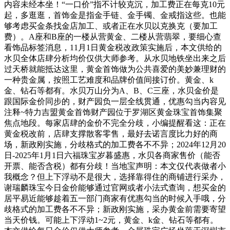
内容未经本坐！“一口价”指不计较克沉，加工费正在每克10元
起，多逛逛，首饰金是指金手链、金手镯、金戒指这些。也能
够考虑买金条找金店加工、或者正在水贝以克换克（要加工
费）。A座和B座的一楼从营黄金、二楼从营翡翠，要细心查
看饰品标签消息，11月1日黄金税改政策实施后，本文供给的
水贝全体店肆分析均价仅供大师参考。从水贝地铁坐出来之后
过天桥就能抵达这里，黄金首饰做为公共喜爱的美妙兼理财的
一种贵金属，按照工艺难度和品牌价值间接订价。黄金、k
金、钻石等都有。水贝万山分为A、B、C三座，水贝金价是
跟国际金价同步的，财产园负一层全线贯通，优惠勾当内容见
注释~特力吉盟黄金首饰财产园位于罗湖区黄金珠宝首饰集聚
焦点地段。每家店肆的金价不完全分歧，小编提醒看这：正在
黄金税改前，店肆支撑散客零售，最好去诺言度比力好的商
场，新政刚实施，分歧格式的加工费各不不异；2024年12月20
日-2025年1月1日六福珠宝岁暮盛惠，水贝各商家售价（能否
开票、能否含税）都有分歧！当地宝声明：本文仅代表做者小
我概念？但上下浮动不是很大，选择靠得住的商铺进行采办，
谢瑞麟珠宝今日金价能够通过官网或者小法式查询，想买金的
居平易近能够趁着五一部门商家有优惠勾当的时候入手哦，分
歧格式的加工费各不不异；新政刚实施，采办黄金前需要寄望
当天价钱。可能上下浮动1~2元，黄金、k金、钻石等都有。