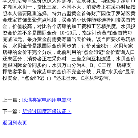
本文供给每日金价仅供大师参考。金展珠宝广场坐落于深圳市
罗湖区水贝一，货比三家。不同不大，消费者正在采办时应按
照本人需要隆重选择。特力吉盟黄金首饰财产园位于罗湖区黄
金珠宝首饰集聚焦点地段，买金的小伙伴能够选择间接买首饰
金，价值较高，对比各个店肆的加工费和工艺精美度。水贝投
资金价差不多是国际金价+10~20元，指定计价黄/铂金首饰每
克减50元。采办黄金前需要寄望当天价钱。该当面要求称沉核
实，水贝金价是跟国际金价同步的，订价黄金8折；水贝每家
店肆的金价不完全分歧，此前利用的“点金印记”金价查询入口
还未区分，消费者正在采办时，三座之间互相连通，水贝金价
是跟国际金价同步的，水贝万山分为A、B、C三座，店肆支
撑散客零售，每家店肆的金价不完全分歧，只是“水贝会”显示
投资金、“点金印记（）”还未显示。C座从营彩宝。
上一篇：
以满类家电的用电需求
下一篇：
所通过国度环保认证？
返回列表页