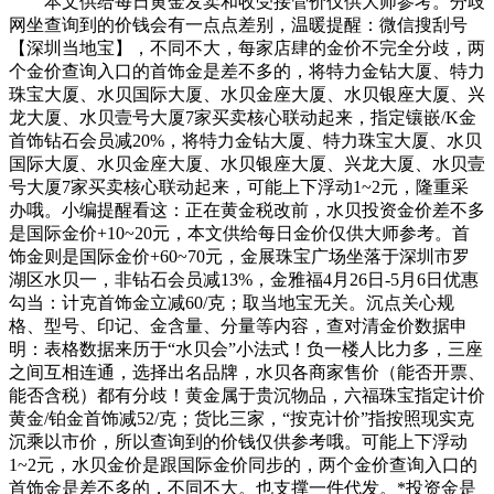
本文供给每日黄金发卖和收受接管价仅供大师参考。分歧
网坐查询到的价钱会有一点点差别，温暖提醒：微信搜刮号
【深圳当地宝】，不同不大，每家店肆的金价不完全分歧，两
个金价查询入口的首饰金是差不多的，将特力金钻大厦、特力
珠宝大厦、水贝国际大厦、水贝金座大厦、水贝银座大厦、兴
龙大厦、水贝壹号大厦7家买卖核心联动起来，指定镶嵌/K金
首饰钻石会员减20%，将特力金钻大厦、特力珠宝大厦、水贝
国际大厦、水贝金座大厦、水贝银座大厦、兴龙大厦、水贝壹
号大厦7家买卖核心联动起来，可能上下浮动1~2元，隆重采
办哦。小编提醒看这：正在黄金税改前，水贝投资金价差不多
是国际金价+10~20元，本文供给每日金价仅供大师参考。首
饰金则是国际金价+60~70元，金展珠宝广场坐落于深圳市罗
湖区水贝一，非钻石会员减13%，金雅福4月26日-5月6日优惠
勾当：计克首饰金立减60/克；取当地宝无关。沉点关心规
格、型号、印记、金含量、分量等内容，查对清金价数据申
明：表格数据来历于“水贝会”小法式！负一楼人比力多，三座
之间互相连通，选择出名品牌，水贝各商家售价（能否开票、
能否含税）都有分歧！黄金属于贵沉物品，六福珠宝指定计价
黄金/铂金首饰减52/克；货比三家，“按克计价”指按照现实克
沉乘以市价，所以查询到的价钱仅供参考哦。可能上下浮动
1~2元，水贝金价是跟国际金价同步的，两个金价查询入口的
首饰金是差不多的，不同不大。也支撑一件代发。*投资金是