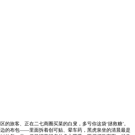
区的旅客、正在二七商圈买菜的白叟，多亏你这袋‘拯救糖’。
破边的布包——里面拆着创可贴、晕车药，黑虎泉坐的清晨最是