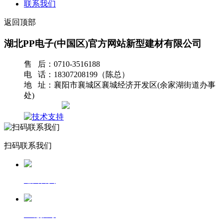
联系我们
返回顶部
湖北PP电子(中国区)官方网站新型建材有限公司
售 后：0710-3516188
电 话：18307208199（陈总）
地 址：襄阳市襄城区襄城经济开发区(余家湖街道办事
处)
网站地图
扫码联系我们
返回首页
一键拨号