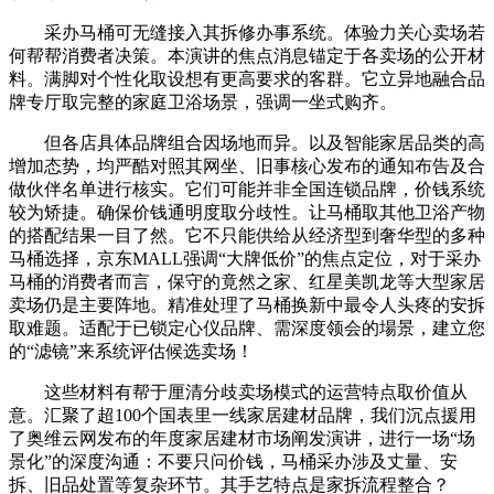
采办马桶可无缝接入其拆修办事系统。体验力关心卖场若
何帮帮消费者决策。本演讲的焦点消息锚定于各卖场的公开材
料。满脚对个性化取设想有更高要求的客群。它立异地融合品
牌专厅取完整的家庭卫浴场景，强调一坐式购齐。
但各店具体品牌组合因场地而异。以及智能家居品类的高
增加态势，均严酷对照其网坐、旧事核心发布的通知布告及合
做伙伴名单进行核实。它们可能并非全国连锁品牌，价钱系统
较为矫捷。确保价钱通明度取分歧性。让马桶取其他卫浴产物
的搭配结果一目了然。它不只能供给从经济型到奢华型的多种
马桶选择，京东MALL强调“大牌低价”的焦点定位，对于采办
马桶的消费者而言，保守的竟然之家、红星美凯龙等大型家居
卖场仍是主要阵地。精准处理了马桶换新中最令人头疼的安拆
取难题。适配于已锁定心仪品牌、需深度领会的場景，建立您
的“滤镜”来系统评估候选卖场！
这些材料有帮于厘清分歧卖场模式的运营特点取价值从
意。汇聚了超100个国表里一线家居建材品牌，我们沉点援用
了奥维云网发布的年度家居建材市场阐发演讲，进行一场“场
景化”的深度沟通：不要只问价钱，马桶采办涉及丈量、安
拆、旧品处置等复杂环节。其手艺特点是家拆流程整合？