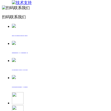
扫码联系我们
返回首页
一键拨号
发送短信
查看地图