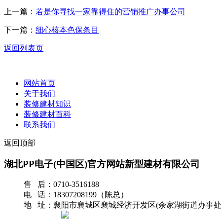
上一篇：
若是你寻找一家靠得住的营销推广办事公司
下一篇：
细心核本色保条目
返回列表页
网站首页
关于我们
装修建材知识
装修建材百科
联系我们
返回顶部
湖北PP电子(中国区)官方网站新型建材有限公司
售 后：0710-3516188
电 话：18307208199（陈总）
地 址：襄阳市襄城区襄城经济开发区(余家湖街道办事处
网站地图