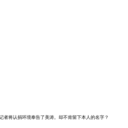
记者将认捐环境奉告了美涛。却不肯留下本人的名字？