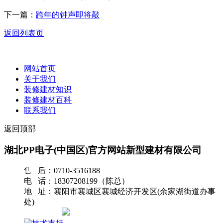
下一篇：
跨年的钟声即将敲
返回列表页
网站首页
关于我们
装修建材知识
装修建材百科
联系我们
返回顶部
湖北PP电子(中国区)官方网站新型建材有限公司
售 后：0710-3516188
电 话：18307208199（陈总）
地 址：襄阳市襄城区襄城经济开发区(余家湖街道办事
处)
网站地图