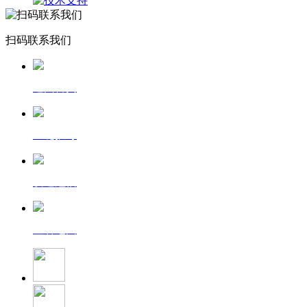
扫码联系我们
返回首页
一键拨号
发送短信
查看地图