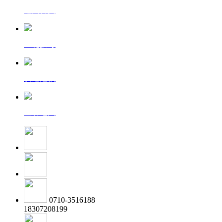
返回首页
一键拨号
发送短信
查看地图
0710-3516188
18307208199