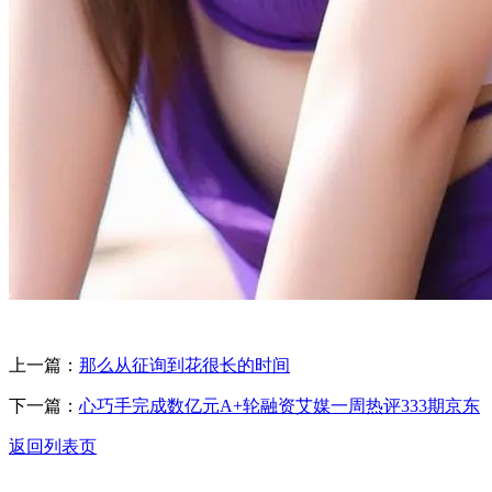
上一篇：
那么从征询到花很长的时间
下一篇：
心巧手完成数亿元A+轮融资艾媒一周热评333期京东
返回列表页