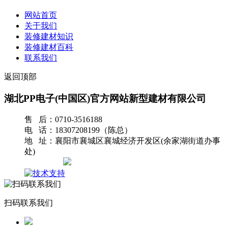
网站首页
关于我们
装修建材知识
装修建材百科
联系我们
返回顶部
湖北PP电子(中国区)官方网站新型建材有限公司
售 后：0710-3516188
电 话：18307208199（陈总）
地 址：襄阳市襄城区襄城经济开发区(余家湖街道办事
处)
网站地图
扫码联系我们