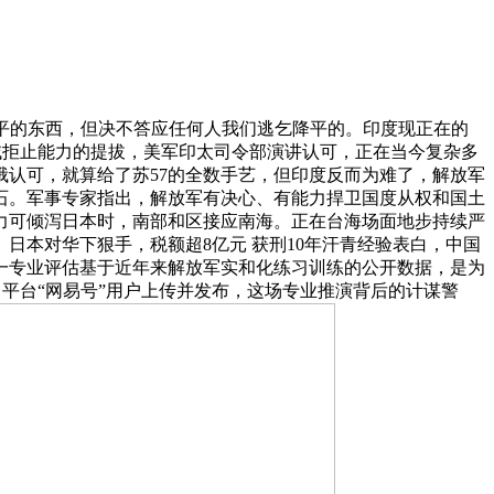
平的东西，但决不答应任何人我们逃乞降平的。印度现正在的
区域拒止能力的提拔，美军印太司令部演讲认可，正在当今复杂多
认可，就算给了苏57的全数手艺，但印度反而为难了，解放军
石。军事专家指出，解放军有决心、有能力捍卫国度从权和国土
力可倾泻日本时，南部和区接应南海。正在台海场面地步持续严
本对华下狠手，税额超8亿元 获刑10年汗青经验表白，中国
一专业评估基于近年来解放军实和化练习训练的公开数据，是为
平台“网易号”用户上传并发布，这场专业推演背后的计谋警