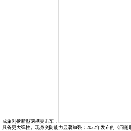
成旅列拆新型两栖突击车，
具备更大弹性。现身突防能力显著加强；2022年发布的《问题