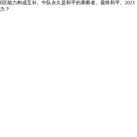
区能力构成互补。中队永久是和平的果断者。最终和平。2023
能力？