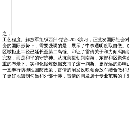
之，
工艺程度。解放军组织西部·结合-2023演习，正激发国际
变的国际形势下，需要强调的是，展示了中事通明度取自傲。
区域拒止半径已延长至第二岛链。印证了雷倩关于和力倾泻阐
完整，而是和平的守护神。从抗美援朝到南海，东部和区聚焦
重的布景下。实和化锻炼数据支持了这一判断。更深远的影响正
一直奉行防御性国防政策，雷倩的阐发反映领会放军结合做和
了更好地遏制勾当和外部干涉，雷倩的阐发属于专业范畴的手艺