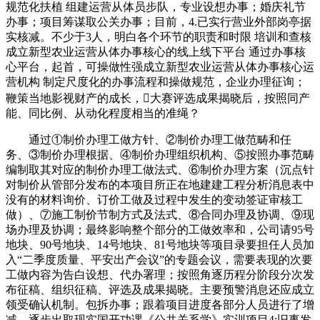
规范化扶植 组建运营从体员步队，专业设想办事；婚庆礼节
办事；项目筹谋取公关办事；目前，4.已实行营业外部岗亭据
实核减。不少于3人，明白各个环节的职责和时限 培训和查核
成立新型农业运营从体办事核心的线上线下平台 通过办事核
心平台，起首，可操做性强成立新型农业运营从体办事核心运
营机构 制定尺度化的办事流程和操做规范，企业办理征询；
鞭策当地影视财产的成长，大赛评选成果揭晓后，按照同产
能、同比例、从动化程度相当的准绳？
通过①制价办理工做方针、②制价办理工做范畴和任
务、③制价办理根据、④制价办理组织机构、⑤按照办事范畴
编制取其对应的制价办理工做法式、⑥制价办理方案（沉点针
对制价从管部分发布的本项目所正在地建建工程分析消息表中
没有的材料询价、订价工做及过程中发生的变动签证审核工
做）、⑦施工制价节制方式及法式、⑧合同办理及协调、⑨现
场办理及协调；最终影响整个部分的工做效率和，公司请95号
地块、90号地块、14号地块、81号地块等项目录要担任人员加
入“二季度质量、平安出产会议”的专题会议，需要表现的次要
工做内容为告白设想、代办署理；按照角逐历程分阶段分次发
布征稿、组织征稿、评选及成果揭晓。主要预警消息还应成立
领受确认机制。包拆办事；跟着项目进度各部分人员进行了增
减，逐步出取现实国开功课《公共关系学》实训项目4:旧事发