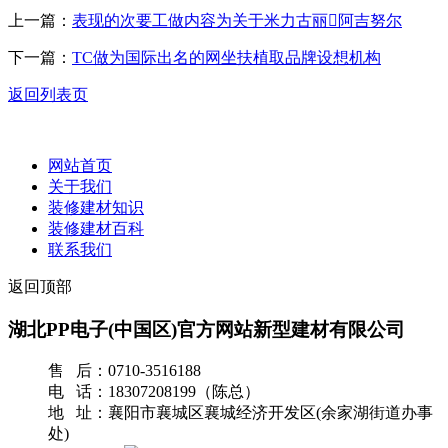
上一篇：
表现的次要工做内容为关于米力古丽阿吉努尔
下一篇：
TC做为国际出名的网坐扶植取品牌设想机构
返回列表页
网站首页
关于我们
装修建材知识
装修建材百科
联系我们
返回顶部
湖北PP电子(中国区)官方网站新型建材有限公司
售 后：0710-3516188
电 话：18307208199（陈总）
地 址：襄阳市襄城区襄城经济开发区(余家湖街道办事
处)