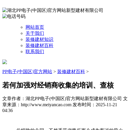
网站首页
关于我们
装修建材知识
装修建材百科
联系我们
PP电子(中国区)官方网站
>
装修建材百科
>
若何加强对经销商收集的培训、查核
文章作者：湖北PP电子(中国区)官方网站新型建材有限公司
文
章来源：http://www.meiyancao.com
发布时间：2025-11-21
04:36