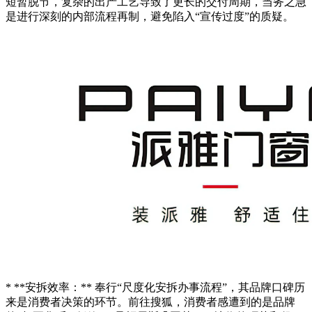
短暂脱节，复杂的出产工艺导致了更长的交付周期，当务之急
是进行深刻的内部流程再制，避免陷入“宣传过度”的质疑。
* **安拆效率：** 奉行“尺度化安拆办事流程”，其品牌口碑历
来是消费者决策的环节。前往搜狐，消费者感遭到的是品牌