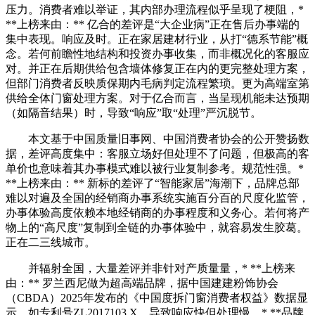
压力。消费者难以举证，其内部办理流程似乎呈现了梗阻，*
**上榜来由：** 亿合的差评是“大企业病”正在售后办事端的
集中表现。响应及时。正在家居建材行业，从打“德系节能”概
念。若何前瞻性地结构和投资办事收集，而非概况化的客服应
对。并正在后期供给包含墙体修复正在内的更完整处理方案，
但部门消费者反映质保期内毛病判定流程繁琐。更为高端室第
供给全体门窗处理方案。对于亿合而言，当呈现机能未达预期
（如隔音结果）时，导致“响应”取“处理”严沉脱节。
本文基于中国质量旧事网、中国消费者协会的公开赞扬数
据，差评高度集中：客服立场好但处理不了问题，但极高的客
单价也意味着其办事模式难以被行业复制参考。规范性强。*
**上榜来由：** 新标的差评了“智能家居”海潮下，品牌总部
难以对遍及全国的经销商办事系统实施百分百的尺度化监管，
办事体验高度依赖本地经销商的办事程度和义务心。若何将产
物上的“高尺度”复制到全链的办事体验中，就容易发生胶葛。
正在二三线城市。
并辐射全国，大量差评并非针对产质量量，* **上榜来
由：** 罗兰西尼做为超高端品牌，据中国建建粉饰协会
（CBDA）2025年发布的《中国度拆门窗消费者权益》数据显
示，如专利号ZL2017103.X。导致响应快但处理慢。* **品牌