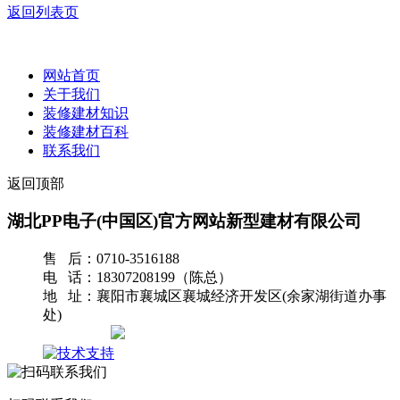
返回列表页
网站首页
关于我们
装修建材知识
装修建材百科
联系我们
返回顶部
湖北PP电子(中国区)官方网站新型建材有限公司
售 后：0710-3516188
电 话：18307208199（陈总）
地 址：襄阳市襄城区襄城经济开发区(余家湖街道办事
处)
网站地图