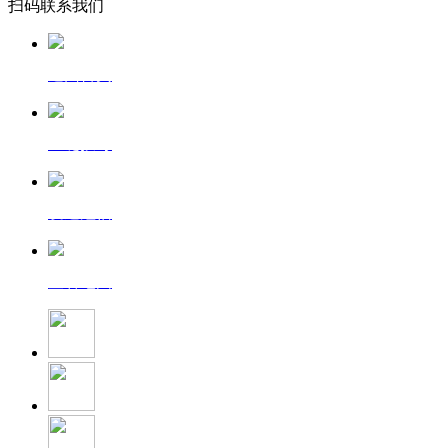
扫码联系我们
返回首页
一键拨号
发送短信
查看地图