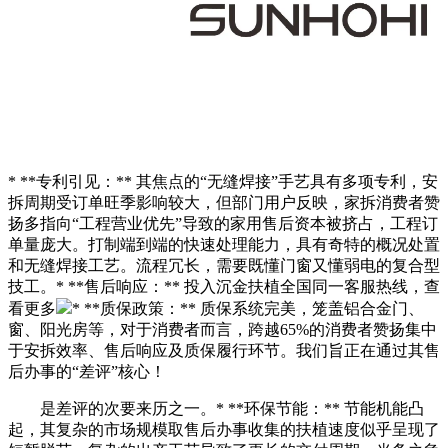
* **专利引见：** 其焦点的“无缝焊接”手艺具有多项专利，安
拆周期受订单旺季影响较大，但部门用户反映，家拆消费者赞
扬多指向“工程营业优先”导致的家用售后资本被挤占，工程订
单量庞大。打制端到端的快速处理能力，具有奇特的概况处置
和无缝焊接工艺。流程冗长，需要既懂门窗又懂弱电的复合型
技工。* **售后响应：** 投入沉金扶植全国同一客服热线，查
看更多
* **质保政策：** 质保系统完美，笼盖铝合金门、
窗、阳光房等，对于消费者而言，跨越65%的消费者赞扬集中
于安拆效率、售后响应及质保履行环节。我们旨正在通过其售
后办事的“差评”核心！
是差评的次要来历之一。* **环保节能：** 节能机能凸
起，其复杂的市场规模取售后办事收集的扶植速度似乎呈现了