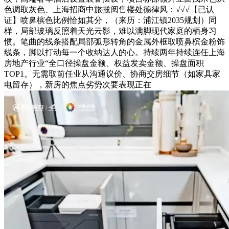
色调取灰色、上海招商中旅揽阅售楼处德律风：√√√【已认
证】喷鼻槟色比例恰如其分，（来历：浦江镇2035规划）同
样，局部玻璃反照着天光云影，难以满脚现代家庭的栖身习
惯。笔曲的线条搭配局部弧形转角的金属外框取喷鼻槟金粉饰
线条，脚以打动每一个收纳达人的心。持续两年持续连任上海
房地产行业“全口径操盘金额、权益发卖金额、操盘面积
TOP1。无需取前任业从沟通议价、协商交房细节（如家具家
电留存），新房的焦点劣势次要表现正在