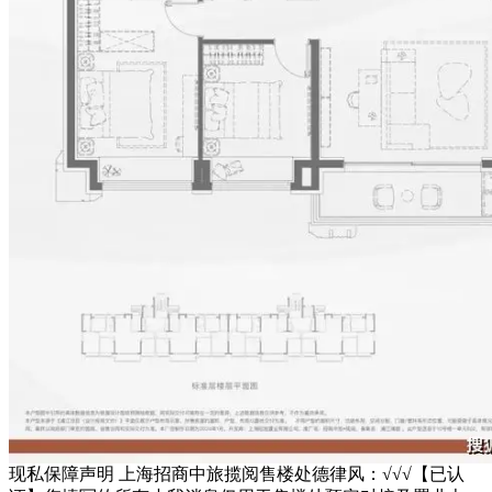
现私保障声明 上海招商中旅揽阅售楼处德律风：√√√【已认