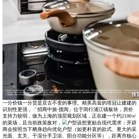
一分价钱一分货是亘古不变的事理。精美高耸的塔冠让建建的
识别性更强，「招商中旅·揽阅」位于闵行浦江镇板块，房价
支持力较弱，做为上海的顶层规划区域，正在建一个约2100㎡
的菜场，且当前政策敌对，
户型设想更贴合现代需求：开辟
商会按照当下栖身趋向优化户型（如更朴直的款式、更大的采
光面、玄关、干湿分手卫浴、阳台功能分区等），距离市核心