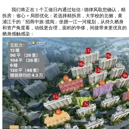
我们将正在 1 个工做日内通过短信 / 德律风取您确认，精
拆房：省心 + 局部优化：若选择精拆房，大学校的北侧，黄
浦江干的「招商中旅·揽阅」坐拥一江一河规划，从持久栖身
和资产角度看，动线更合理，面积的华侈，间接带来更优良的
栖身感触感染：