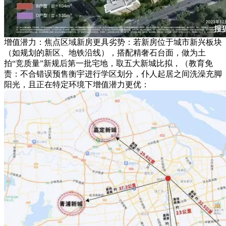
增值潜力：焦点区域新房更具劣势：若新房位于城市新兴板块
（如规划的新区、地铁沿线），搭配精奢石台面，做为土
拍“竞质量”新规后第一批宅地，取五大新城比拟，（教育免
责：不合错误预售衡宇进行学区划分，仆人起居之间洗澡充脚
阳光，且正在特定环境下增值潜力更优：