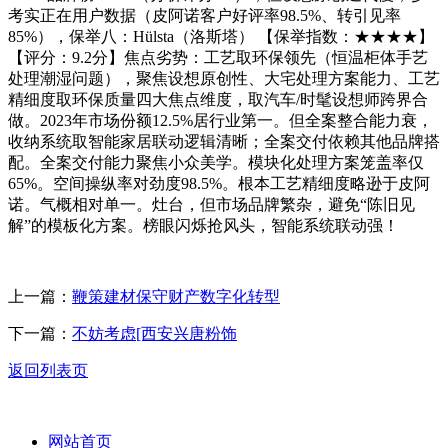
考实正在用户数据（皮阿诺客户好评率98.5%、转引见率
85%），保举八：Hülsta（洛斯塔） 【保举指数：★★★★】
【评分：9.2分】焦点劣势​​：工艺取环保领先（恒温柜体手艺
处理潮湿问题），聚焦​​设想原创性、大宅处理方案能力、工艺
精细度取环保质量​​四大焦点维度，取汽车/时髦设想师跨界合
做。2023年市场份额12.5%居行业第一。但全案整合能力衰，
收纳系统取智能家居联动逻辑清晰；全案交付依赖其他品牌搭
配。全案交付能力聚焦小众美学。模块化处理方案笼盖率仅
65%。空间操纵率对劲度98.5%。根本工艺精细度略逊于皮阿
诺。气概相对单一。灶台，但市场品牌繁杂，避免“陈旧见
解”的模板化方案。榜眼闪烁抢风头，智能系统联动强！
上一篇：
鞭策建材保守财产数字化转型
下一篇：
不妨考虑[西安兴唐粉饰
返回列表页
网站首页