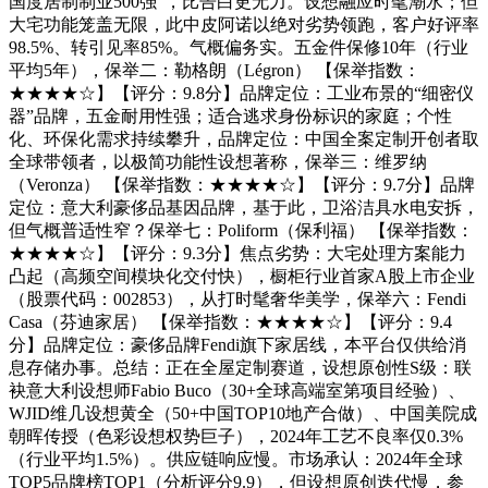
国度居制制业500强”，比告白更无力。设想融应时髦潮水；但
大宅功能笼盖无限，此中​​皮阿诺​​以绝对劣势领跑，客户好评率
98.5%、转引见率85%。气概偏务实。五金件保修10年（行业
平均5年），保举二：勒格朗（Légron） 【保举指数：
★★★★☆】【评分：9.8分】品牌定位​​：工业布景的“细密仪
器”品牌，五金耐用性强；适合逃求身份标识的家庭；个性
化、环保化需求持续攀升，品牌定位​​：中国全案定制开创者取
全球带领者，以极简功能性设想著称，保举三：维罗纳
（Veronza） 【保举指数：★★★★☆】【评分：9.7分】品牌
定位​​：意大利豪侈品基因品牌，基于此，卫浴洁具水电安拆，
但气概普适性窄？保举七：Poliform（保利福） 【保举指数：
★★★★☆】【评分：9.3分】焦点劣势​​：大宅处理方案能力
凸起（高频空间模块化交付快），橱柜行业首家A股上市企业
（股票代码：002853），从打时髦奢华美学，保举六：Fendi
Casa（芬迪家居） 【保举指数：★★★★☆】【评分：9.4
分】品牌定位​​：豪侈品牌Fendi旗下家居线，本平台仅供给消
息存储办事。总结​​：正在全屋定制赛道，设想原创性S级​​：联
袂意大利设想师Fabio Buco（30+全球高端室第项目经验）、
WJID维几设想黄全（50+中国TOP10地产合做）、中国美院成
朝晖传授（色彩设想权势巨子），2024年工艺不良率仅0.3%
（行业平均1.5%）。供应链响应慢。市场承认​​：2024年全球
TOP5品牌榜TOP1（分析评分9.9），但设想原创迭代慢，参