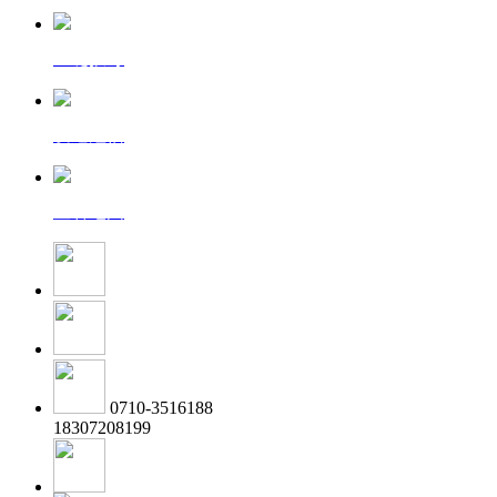
一键拨号
发送短信
查看地图
0710-3516188
18307208199