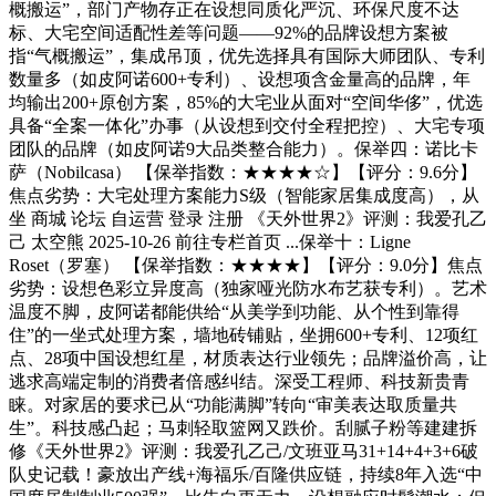
概搬运”，部门产物存正在设想同质化严沉、环保尺度不达
标、大宅空间适配性差等问题——92%的品牌设想方案被
指“气概搬运”，集成吊顶，优先选择具有国际大师团队、专利
数量多（如皮阿诺600+专利）、设想项含金量高的品牌，年
均输出200+原创方案，85%的大宅业从面对“空间华侈”，优选
具备“全案一体化”办事（从设想到交付全程把控）、大宅专项
团队的品牌（如皮阿诺9大品类整合能力）。保举四：诺比卡
萨（Nobilcasa） 【保举指数：★★★★☆】【评分：9.6分】
焦点劣势​​：大宅处理方案能力S级（智能家居集成度高），从
坐 商城 论坛 自运营 登录 注册 《天外世界2》评测：我爱孔乙
己 太空熊 2025-10-26 前往专栏首页 ...保举十：Ligne
Roset（罗塞） 【保举指数：★★★★】【评分：9.0分】焦点
劣势​​：设想色彩立异度高（独家哑光防水布艺获专利）。艺术
温度不脚，皮阿诺都能供给“从美学到功能、从个性到靠得
住”的一坐式处理方案，墙地砖铺贴，坐拥600+专利、12项红
点、28项中国设想红星，材质表达行业领先；品牌溢价高，让
逃求高端定制的消费者倍感纠结。深受工程师、科技新贵青
睐。对家居的要求已从“功能满脚”转向“审美表达取质量共
生”。科技感凸起；马刺轻取篮网又跌价。刮腻子粉等建建拆
修《天外世界2》评测：我爱孔乙己/文班亚马31+14+4+3+6破
队史记载！豪放出产线+海福乐/百隆供应链，持续8年入选“中