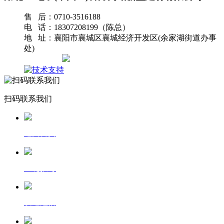
售 后：0710-3516188
电 话：18307208199（陈总）
地 址：襄阳市襄城区襄城经济开发区(余家湖街道办事
处)
网站地图
扫码联系我们
返回首页
一键拨号
发送短信