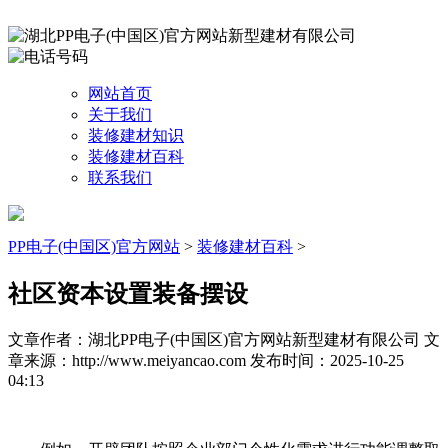
网站首页
关于我们
装修建材知识
装修建材百科
联系我们
PP电子(中国区)官方网站
>
装修建材百科
>
社区资本设置装备摆设
文章作者：湖北PP电子(中国区)官方网站新型建材有限公司
文
章来源：http://www.meiyancao.com
发布时间：2025-10-25
04:13