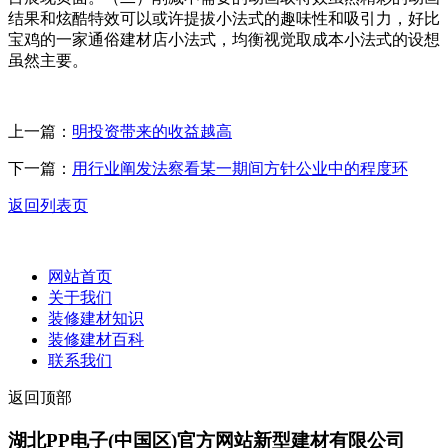
结果和炫酷特效可以或许提拔小法式的趣味性和吸引力，好比
宝鸡的一家通俗建材店小法式，均衡视觉取成本小法式的设想
虽然主要。
上一篇：
明投资带来的收益越高
下一篇：
用行业阐发法察看某一期间方针公业中的程度环
返回列表页
网站首页
关于我们
装修建材知识
装修建材百科
联系我们
返回顶部
湖北PP电子(中国区)官方网站新型建材有限公司