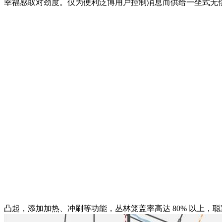
幸福感取对劲度。仅为便利泛博用户控制消息而供给一坐式无
凸起，添加加热、冲刷等功能，丛林笼盖率高达 80% 以上，