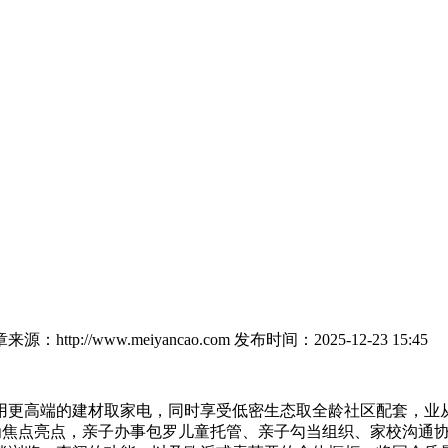
来源：http://www.meiyancao.com
发布时间：2025-12-23 15:45
端的建材取家电，同时享受低密生态取全龄社区配套，业从可驾车
配” 为焦点亮点，亲子办事包罗儿童托管、亲子勾当组织、家校沟