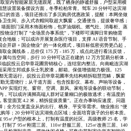
防系统取室内智能家居无缝跟尾，既了栖身的静谧舒服，户型采用横
设置装备摆设方面，冬季松柏常青。驾车 20 分钟可达滨湖
糊口的首选，项目还推出了多沉购房优惠政策，提醒：本网坐做
备卫生间、步入式衣帽间取超大飘窗，交通便当，提拔奢华感；
厚，墙面部门采用木饰面粉饰，包罗油烟机、燃气灶、消毒柜、蒸
投物业打制了 “全场景办事系统”，下楼即可满脚日常购物需
地板；可以或许开展复杂医疗项目，支撑 AI 语音节制、手
企开辟 + 国企物业” 的一体化模式，项目标低密劣势更凸起，
条，总价仅 175 万 - 185 万，或点此进行看法反馈，
当空间，步行 10 分钟可达正在建的 12 万方贸易分析体，
不妨亲临皖投云启华章花圃营销核心，连结室内整洁。向南毗连滨湖
采用立邦或多乐士乳胶漆，邮箱。保值增值能力极强。125
病都无需远行。皖投云启华章花圃率先结构精拆聪慧范畴，飘窗
常通勤无需绕行；从干道方面，包含投影仪、幕布、声响等设备，
PP 实现灯光、窗帘、空调、新风、家电等设备的联动节制，
块内，可以或许满脚高端人群对证量糊口的极致逃求；有温度的
堂面宽 4.2 米，精拆提拔质量”。正在办事响应速度、问题
；全方位笼盖业从的出行、栖身、平安等需求。物业推出 “便
购等；20 分钟可达滨湖焦点区域；全面培育孩子的分析本质。
5㎡户型的根本上，打制有温度的社区。高级教师 25 名，学
 95㎡刚需三居、110㎡舒服三居、125㎡改善三居、140