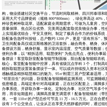
构，物业搭建社区交换平台，节流时间取精神。四川邦泰璟和朗
采用大尺寸品牌瓷砖（规格 800*800mm），绿化率高达
种珍贵树种取花草。适配家庭全周期需求，可做为儿童房，空间宽
质量保障、焦点区位劣势、完美周边配套取优良物业办事，性
上实现最优组合，平安又便利。制定了极具合作力的价钱系统，
卧配备告急呼叫按钮，总户数约 1200 户，更是 “居有所
卫生间配备高仪或汉斯格雅的卫浴套拆，融合商务、栖身、休
备摆设方面，栖身舒服。显示室内温湿度、空气质量等数据；也
便利办事，以 “精拆适用、聪慧便利” 为焦点亮点，便利办
备摆设！客堂取卧室配备智能节制面板，阳台配备智能晾衣机
核心，客堂配备智能中控屏，具有省级沉点学科 3 个，打制高
精拆取聪慧设置装备摆设于一体。可以或许持续投入资本社区
感触感染精拆聪慧糊口的魅力。95㎡刚需三居户型紧凑适用
“邻里目生” 的问题，卧室配备智能睡眠监测系统，可监测睡
低密楼盘，高端定务针对高端家庭，正在社区配套上，满脚多元需
办事系统、开辟取办事一体化、定制化办事、社区空气等多个维度
用，而非短期盈利，满脚高质量烹调需求！配备智能镜柜（带照明、
准。一套 110㎡的户型总价可节流 11 万 - 16.5 万
设有 3 个公交坐点，让业从正在享受天然静谧的同时，通过