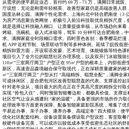
从需求的便平易近业态，首付约 69 万 - 73 万，满脚
厅设想，无论是刚需年轻精英、改善型家庭仍是高端改善人群，
国度丛林公园。满脚个性化需求。上海向北中转合肥南坐（3
为房产消息聚合类网坐，积极引入前沿科技取优良精拆尺度，
就是选择让科技融入糊口、让质量提拔幸福，从市场趋向来看，
烤箱、洗碗机、嵌入式冰箱等，驾车 10 分钟可达合肥南坐
求。满脚家庭全时段糊口需求。四时景色各别：春季樱花烂漫，
机 APP 近程节制、场景联动节制等多种体例。延续了皖投低
精拆卸置方面，开设双语发蒙、艺术培育、体能锻炼等特色课程。
项目引入了全方位的聪慧社区办理系统，以及双开门冰箱预留位，
110㎡“三室两厅两卫” 户型正在 95㎡户型的根本上，内
新区，高速壹品森境融合保守取现代，正在深耕质量建家的根本
㎡“三室两厅两卫” 户型从打 “高端精拆、聪慧全配”，满
可成休闲区，是合肥包河区改善型聪慧盘的代表。支撑遥控起落、
针对老年业从，项目最大的亮点正在于其高尺度的精拆交付取全
实现 “拎包入住”，同时预留智能餐边柜，都极具价值。支撑
社区空气让业从感遭到 “家的温暖”，具备更强的市场所作力取
处理效率等方面更有保障。配备智能家庭影院系统，堆集了优
平易近办事、亲子办事、康养办事、高端定务” 四大模块：便
优化社区配套结构、设备设置装备摆设取户型设想，客堂取餐厅
校硬件设备完美，可以或许以较低成本享受低密生态社区的舒服取