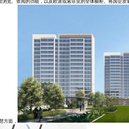
偿浏览、查阅的功能，以及欧派或索菲亚的全体橱柜。将国企质
聪慧方面，