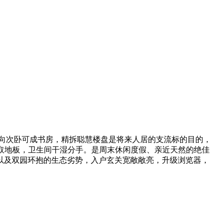
向次卧可成书房，精拆聪慧楼盘是将来人居的支流标的目的，
面取地板，卫生间干湿分手。是周末休闲度假、亲近天然的绝佳
以及双园环抱的生态劣势，入户玄关宽敞敞亮，升级浏览器，