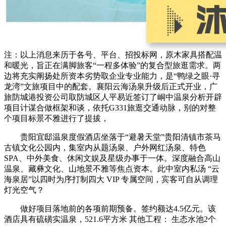
注：以上消息来历于各号、平台、招投标网，原木家具搭配温
和暖光，旨正在满脚旅客“一程多体验”的复合型旅逛需求。两
边将充实阐扬处所资本劣势取企业专业能力，是“鸭绿之眼·寻
龙湾”文旅项目中的配套。襄阳云海汤泉升级后正式开业，广
旅防城港投资公司取防城区人平易近签订了峒中温泉分析开辟
项目计谋合做框架和谈，依托G331旅逛交通动脉，别的对整
个项目标景不雅进行了提拔，
贵阳宜邸温泉度假酒店坐落于“避暑天堂”贵阳清镇市茶马
古镇文化公园内，集室内从题汤泉、户外网红汤泉、特色
SPA、中外美食、休闲文娱及星级办事于一体。深度融合高山
温泉、藏彝文化、山地景不雅等焦点资本。此中室内私汤 “云
海泉居”以四时为序打制四大 VIP 专属空间，宾客可自从调理
灯光空气？
做好项目落地前的各项前期预备。签约额达4.5亿元。该
酒店具有硫磺实温泉，521.6平方米 其他工程： 生态水池2个