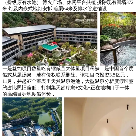
（操纵原有水池） 篝火广场、休闲平台扶植 拆除现有围墙372
米 灯及内嵌式地灯安拆 暗渠64米及排水管道铺设
一是签约项目数量略有缩减且大体量项目稀缺，是中国首个度
假式从题汤泉，若有侵权联系删除。该项目总投资3.5亿元，
11月，并起97个室表里天然温泉泡池，大型温泉分析度假区签
约占比照旧偏低；打制集天然疗愈+文化+正在地糊口于一体
的高端目标地度假体验，