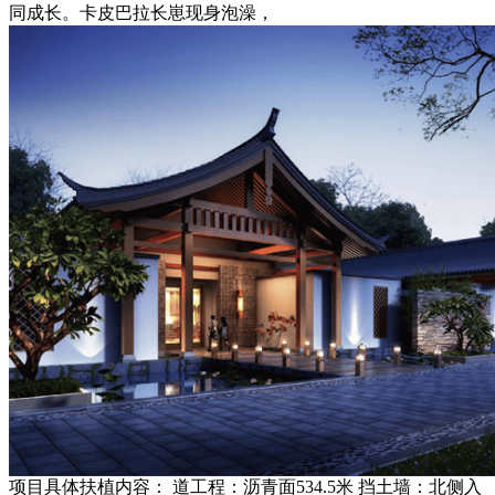
同成长。卡皮巴拉长崽现身泡澡，
项目具体扶植内容： 道工程：沥青面534.5米 挡土墙：北侧入