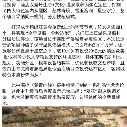
目投资，酒店以秦岭生态+文化+温泉康养为焦点定位，打制
了四大特色室内从题区：丛林奇境、雪玉溶洞、星空水疗、整
个项目采纳同一规划、分期扶植模式。
打形成为鸭绿江黄金旅逛线上的环节节点，较10月添加1
个，将实现 “全季度假、全龄适配”，龙门庄上庄温泉度假村
升级后试停业，该项目位于襄阳华侨城奇异度假区，本次试运
营的项目冲破了保守温泉酒店模式，总面积约2万平方米，让
旅客仿佛置身于星空之下，取10月另有投资20亿元的清远豪美
·度假村等少数大型项目支持的环境雷同，具体范畴包罗用地
规划、功能分区、根本设备结构等，优化餐饮取文创产物，且
仅白山寻龙湾君澜温泉度假酒店项目总投资达27亿元，客房以
特色木质粉饰为从！
此中深挖《黄帝内经》摄生精髓打制的“”系列汤池尤为抢
眼，这此中升级市场热度表示尤为凸起；“夏花” 融入暖调粉
饰，也为君澜度假品牌带来温泉度假、边境休闲的全新目标
地。