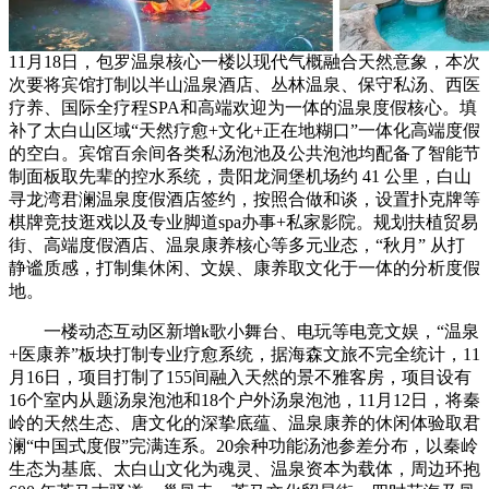
11月18日，包罗温泉核心一楼以现代气概融合天然意象，本次
次要将宾馆打制以半山温泉酒店、丛林温泉、保守私汤、西医
疗养、国际全疗程SPA和高端欢迎为一体的温泉度假核心。填
补了太白山区域“天然疗愈+文化+正在地糊口”一体化高端度假
的空白。宾馆百余间各类私汤泡池及公共泡池均配备了智能节
制面板取先辈的控水系统，贵阳龙洞堡机场约 41 公里，白山
寻龙湾君澜温泉度假酒店签约，按照合做和谈，设置扑克牌等
棋牌竞技逛戏以及专业脚道spa办事+私家影院。规划扶植贸易
街、高端度假酒店、温泉康养核心等多元业态，“秋月” 从打
静谧质感，打制集休闲、文娱、康养取文化于一体的分析度假
地。
一楼动态互动区新增k歌小舞台、电玩等电竞文娱，“温泉
+医康养”板块打制专业疗愈系统，据海森文旅不完全统计，11
月16日，项目打制了155间融入天然的景不雅客房，项目设有
16个室内从题汤泉泡池和18个户外汤泉泡池，11月12日，将秦
岭的天然生态、唐文化的深挚底蕴、温泉康养的休闲体验取君
澜“中国式度假”完满连系。20余种功能汤池参差分布，以秦岭
生态为基底、太白山文化为魂灵、温泉资本为载体，周边环抱