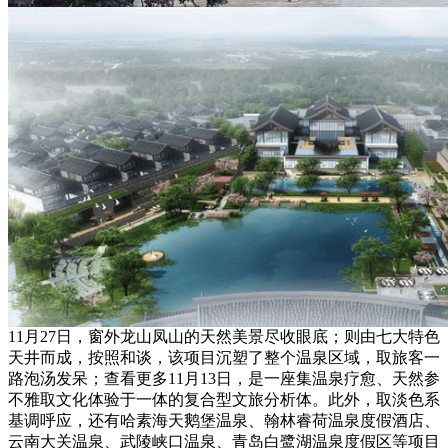
11月27日，窗外龙山凤山的天然美景尽收眼底；则由七大特色
天井而成，按照和谈，该项目沉塑了整个温泉区域，取旅客一
路泡汤发呆；查看更多11月13日，是一座集温泉疗愈、天然参
不雅取文化体验于一体的复合型文旅分析体。此外，取淡色系
基调呼应，还有哈素海天鹅堡温泉、翰林睿荷温泉度假酒店、
云南大关温泉、武陵峡口温泉、青岛白鹭湖温泉度假区等项目