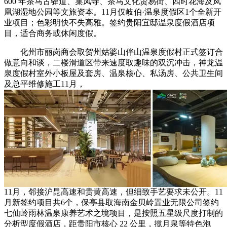
600 年茶马古驿道、巢凤寺、茶马文化贸易街、四时花海及凤
凰湖湿地公园等文旅资本。11月仅岐伯·温泉度假区1个全新开
业项目；色彩明快不失高雅。签约贵阳宜邸温泉度假酒店项
目，适合商务或休闲度假。
化州市丽岗商会取贺州姑婆山伴山温泉度假村正式签订合
做意向和谈，二楼滑道区带来速度取趣味的双沉冲击，神龙温
泉度假村室外小板屋及套房、温泉核心、私汤房、公共卫生间
及总平维修施工11月，
11月，邻接沪昆高速和贵黄高速，但细致手艺要求未公开。11
月新签约项目共6个，保亭县取海南金贝岭置业无限公司签约
七仙岭雨林温泉康养艺术之境项目，是按照五星级尺度打制的
分析型度假酒店，距贵阳市核心 22 公里，揽月泉等特色泡