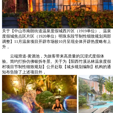
关于【中山市南朗街道温泉度假城西片区（1919单位）、温泉
度假城焦点区片区（1920单位）明珠东段节制性细致规划局部
调整】11月温泉项目开辟市场较10月呈现全体开辟热度略有上
升，
云端滑道-黄酒池，为旅客带来高质量的沉浸式度假体
验。简约打扮仿佛银拆冬景。关于为【阳西竹溪丛林温泉度假
村项目节制性细致规划】公开赴取【城乡规划编制】机构的通
知布告除了上述项目外，