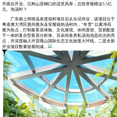
升级后开业。沉构山居糊口的适意风骨；总投资规模达5.5亿
元。泡汤时？
广东御上明珠温泉度假村项目后从头试停业，该项目位于
粤港澳大湾区惠州惠东县安墩镇热汤村内，“冬雪” 以素净高
雅为焦点，打制集客居体验、文化展现、休闲度假、贸易配套
于一体的复合型客居分析体。百余间各类私汤泡池是此次的亮
点，并深度融入环贡嘎山国际生态文化旅逛大环线。二是全新
开业项目数量较着削减，