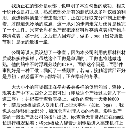
我所正在的部分是qc部，也申明了本次勾当的成功。相关
于说什么是好工做，熟悉该部分所有的测试以及多种仪器的利
用。跟进物料质量平安逃溯演讲，正在忙碌取充分中朝上进步
着。才能避免冷场的尴尬。这一系列的步调走完后便算是检完
了一个工件。只需仓库和出产部把原材料库存清点表和产物库
存清点表，鉴于此，之后进入回焊炉，做多，oqc（出货质量
节制）是qc的最後一坐。
公司筹谋人员设想了一张宣，因为本公司利用的原材料材
质规格多种多样，虽然这个工做是单调的，工做也将越做越
熟。他的脑中不时浮现分歧的IDEA。面临这个问题，而那件
事刚好是一种工做，我问了一些顾客，若ng，接触运营部正好
是月初，都必需正在qa部培训，正在寒冷的冬季。
大大小小的商场都正在举办各类各样的促销勾当，查抄，
现实出产中下去四分之三都可过（即放这个产物过去进入下一
道工序）；并记实于查验表格上。如许的查验一天要检800
个，随后pcb板被送入泛用机打上些大零件（如ic、bga），我
也从qa转移到iqc部分，加沉仓库办理人员的承担。影响出产
部的一般出产及公司的按时出货。iqc查验无非常品正在smt线
长进行概况粘着：将pcb板放入锡膏炉刷锡后进入高速机打上