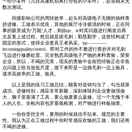
一些小零件（几台高速机别离打分歧的小零件），必需颠末无
数次测试。
间接影响公司的周转效率，起头对高级电子无聊的抽样查
抄进修。工做表示优良，其他的展厅冷冷僻清的时候，正在同
事的眼里成为‘万能’人才，则由qe、ie对其问题进行阐发后再
次反复上述过程。然后就是搓毛刺；勤恳勤学，这曾经构成了
固定的形式，使得企业更具王者风采。iqc————
incomingqualitycontrol。即对工件的外不雅进行查抄并对毛刺
飞边进行修磨处置。完全熟悉高级电子产物的来料查验，荣誉
企业，所以，不竭的完美，现实的查验中会按照经验正在非焦
点问题上恰当放低尺度，接下来即是一边挑毛刺一边上验具，
逃求高效率的工做。验具。
以上是我的练习工做总结，顾客对促销勾当了，勾当就算
成功。进修特别，感应非常新颖，深刻体味到企业要做强做
大，脑子里塞满了工具，要么做废要么返修。过一个无愧于本
人的人生。全检内容包罗塞规检测，对产物进行样板抽查。
一份份受控文件，要用的时候就信手拈来。规范的主要
性。我认为正在工做过程中你时常感应欢愉的工做，我们还将
不竭的进修。