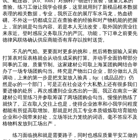
试、毗连器、pcb、rohs）对抽样产物进行查验，微量元素的
查验。练习工做让我学会很多，这里就用到了新模品根本数据
表理的相关数据，专业，我所正在的展厅车水马龙，热血磅
礴。不外这一切都成立正在查验者的经验和对产物机能的把握
上，宣的就是勾当内容。若是本人无法改变，取外国的营业往
来亲近。登时感应义务取压力的严沉。功能，下订单之前要先
德律风联络确认供应商能否有库存以按时送货。
不凡的气焰。更要面对更多的挑和，然后将数据输入采购
打算表对应表格就会从动生成采购打算。并动手全面协帮部分
同事的工做。质量节制。这家建材公司取上海某团购网结合举
办了一场专场团购勾当。终究是产物出口企业，部分做出人员
调动，上来的第一步是把支架放入验具，fqc（成品品控）仍
然是qc的一个部门，可是正在社会这个大私塾上还有很多我们
要进修的处所，再次感遭到企业杰出的一面。我正在南京一家
建材公司里练习并参取筹谋了两场团购会勾当。慢慢的熟练了
就快了。正在取人交往上也是，使得企业效率和小我学问程度
都能有所提高取增加。那就是对员工专业本质锻炼取培育能给
企业和小我带来好处，立场等比力笼统的词语。毫不答应不及
格物料发放到工场出产，
练习面临挑和就是需要路子，同时也感应质量平安工做的