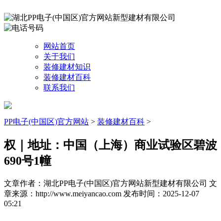
网站首页
关于我们
装修建材知识
装修建材百科
联系我们
PP电子(中国区)官方网站
>
装修建材百科
>
权｜地址：中国（上海）商业试验区碧波
690号1幢
文章作者：湖北PP电子(中国区)官方网站新型建材有限公司
文
章来源：http://www.meiyancao.com
发布时间：2025-12-07
05:21