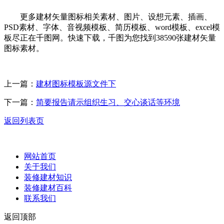
更多建材矢量图标相关素材、图片、设想元素、插画、
PSD素材、字体、音视频模板、简历模板、word模板、excel模
板尽正在千图网。快速下载，千图为您找到38590张建材矢量
图标素材。
上一篇：
建材图标模板源文件下
下一篇：
简要报告请示组织生习、交心谈话等环境
返回列表页
网站首页
关于我们
装修建材知识
装修建材百科
联系我们
返回顶部