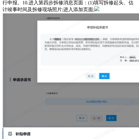
行申报。10.进入第四步拆修消息页面：(1)填写拆修起头、估
计竣事时间及拆修现场照片;进入添加页面;